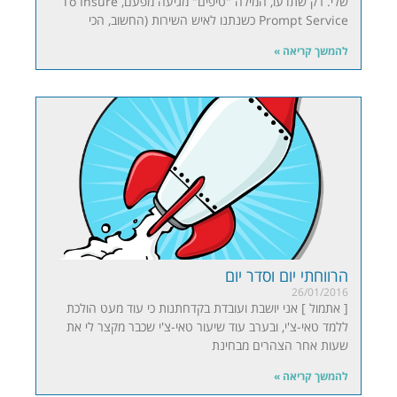
שלי. רק שתדעו, המילה "טיפים" מגיעה מפעם, To Insure
Prompt Service כשנתנו לאיש השירות (החשוב, הכי
להמשך קריאה »
הרווחתי יום וסדר יום
26/01/2016
[ אתמול ] אני יושבת ועובדת בקדחתנות כי עוד מעט הולכת
ללמד טאי-צ'י, ובערב עוד שיעור טאי-צ'י שכבר מקצר לי את
שעות אחר הצהרים מבחינת
להמשך קריאה »