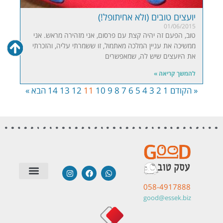
יועצים טובים (ולא אחיתופל!)
01/06/2015
טוב, הפעם זה יהיה קצת עם פרסום, אני מזהירה מראש. אני
ממשיכה את עניין המלכה מאתמול, זו ששמרתי עליה, והזכרתי
את היועצים שיש לה, שמאפשרים
להמשך קריאה »
« הקודם
1
2
3
4
5
6
7
8
9
10
11
12
13
14
הבא »
058-4917888
סטודיו לבניית אתרים
שאלות תשובות
טיפים | מאמרים
מערכות חיצוניות
תודות והמלצות
good@essek.biz