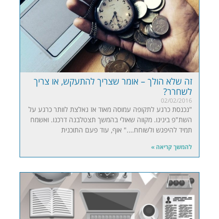
זה שלא הולך – אומר שצריך להתעקש, או צריך
לשחרר?
02/02/2016
"נכנסת כרגע לתקופה עמוסה מאוד אז נאלצת לוותר כרגע על
השת"פ בינינו. מקווה שאולי בהמשך תצטלבנה דרכנו. ואשמח
תמיד להיפגש ולשוחח…." אוף, עוד פעם התוכנית
להמשך קריאה »