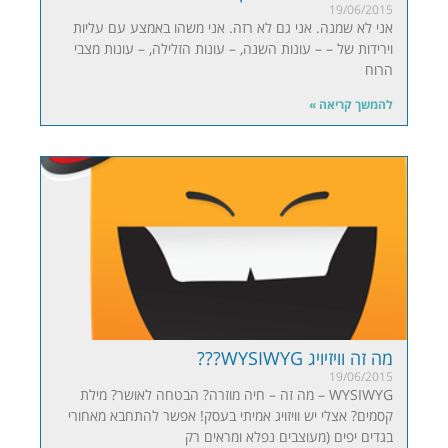
19/06/2015
אני לא שמנה. אני גם לא רזה. אני משהו באמצע עם עליות
וירידות של – – עונות השנה, – עונות הזלילה, – עונות מצבי
הרוח
להמשך קריאה »
מה זה וויזיויג WYSIWYG???
19/06/2015
WYSIWYG – מה זה – חיה מוזרה? הבטחה לאושר? מילת
קסמים? אצלי יש וויזויג אמיתי בעסק! אפשר להתחבא מאחורי
בגדים יפים (מעוצבים נפלא ומראים רק