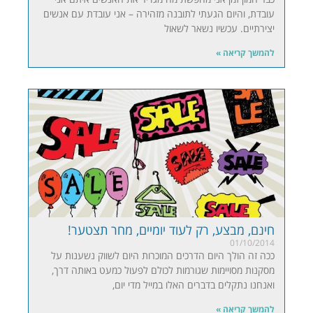
עובדת, והיום הגעתי לתובנה מזהירה – אני עובדת עם אנשים
יצירתיים. עכשיו נשאר לשאול
להמשך קריאה »
חינם, מבצע, רק לעוד יומיים, מחר תצטער!
01/10/2014
ככה זה הולך היום הדרכים המוכרות היום לשווק נשענות על
מסקנות מסויימות שגורמות לכולם לפעול כמעט באותה דרך,
ואנחנו נתקלים בדברים האלו במייל מדי יום,
להמשך קריאה »