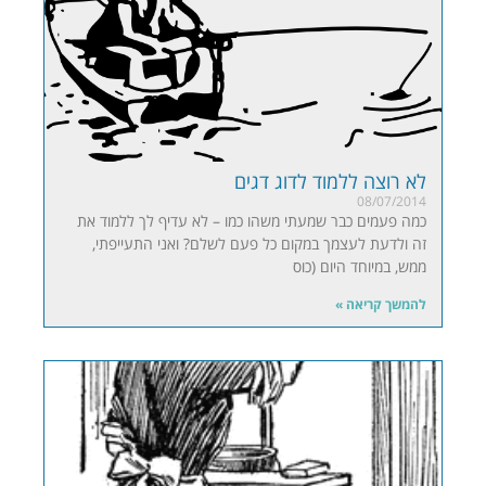
לא רוצה ללמוד לדוג דגים
08/07/2014
כמה פעמים כבר שמעתי משהו כמו – לא עדיף לך ללמוד את
זה ולדעת לעצמך במקום כל פעם לשלם? ואני התעייפתי,
ממש, במיוחד היום (כוס
להמשך קריאה »