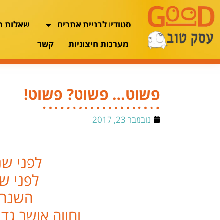
סטודיו לבניית אתרים
שאלות ת
מערכות חיצוניות
קשר
פשוט… פשוט? פשוט!
נובמבר 23, 2017
לפני שנ
לפני ש
השנה 
וחווה אושר גד