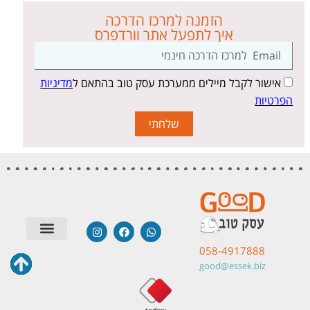
הזמנה למרכז הדרכה
איך לתפעל אתר וורדפרס
אישור לקבל מיילים ממערכת עסק טוב בהתאם ל
מדיניות
הפרטיות
שלחתי
058-4917888
סטודיו לבניית אתרים
שאלות תשובות
טיפים | מאמרים
מערכות חיצוניות
תודות והמלצות
good@essek.biz