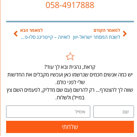
058-4917888
למאמר הקודם
למאמר הבא
לשכת המסחר ישראל-יוון
לואיזה – קייטרינג סלו-פוד ועוד
קראת, נהנית ובא לך עוד?
יש כמה אנשים חכמים שנרשמו כאן ועכשיו מקבלים את החדשות
שלי לפני כולם.
שווה לך להצטרף… רק להרשם (עם שם מדליק, לפעמים השם צץ
במייל) ולשלוח.
שלחתי