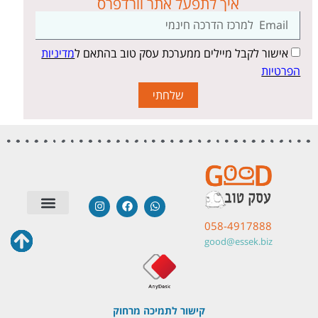
איך לתפעל אתר וורדפרס
אישור לקבל מיילים ממערכת עסק טוב בהתאם ל
מדיניות
הפרטיות
שלחתי
058-4917888
סטודיו לבניית אתרים
שאלות תשובות
טיפים | מאמרים
מערכות חיצוניות
תודות והמלצות
good@essek.biz
קישור לתמיכה מרחוק