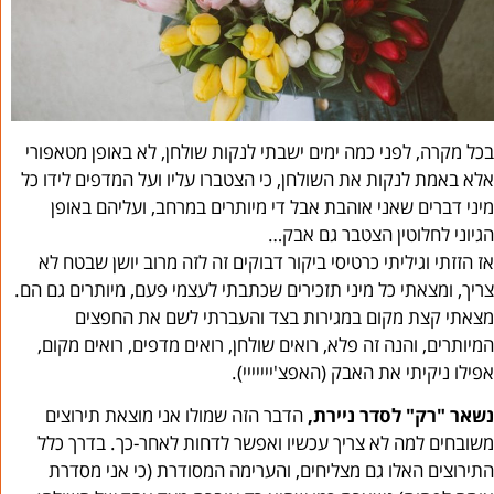
בכל מקרה, לפני כמה ימים ישבתי לנקות שולחן, לא באופן מטאפורי
אלא באמת לנקות את השולחן, כי הצטברו עליו ועל המדפים לידו כל
מיני דברים שאני אוהבת אבל די מיותרים במרחב, ועליהם באופן
הגיוני לחלוטין הצטבר גם אבק…
אז הזזתי וגיליתי כרטיסי ביקור דבוקים זה לזה מרוב יושן שבטח לא
צריך, ומצאתי כל מיני תזכירים שכתבתי לעצמי פעם, מיותרים גם הם.
מצאתי קצת מקום במגירות בצד והעברתי לשם את החפצים
המיותרים, והנה זה פלא, רואים שולחן, רואים מדפים, רואים מקום,
אפילו ניקיתי את האבק (האפצ'ייייייי).
נשאר "רק" לסדר ניירת,
הדבר הזה שמולו אני מוצאת תירוצים
משובחים למה לא צריך עכשיו ואפשר לדחות לאחר-כך. בדרך כלל
התירוצים האלו גם מצליחים, והערימה המסודרת (כי אני מסדרת