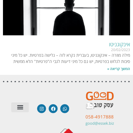
אינקוגניטו
20/02/2023
מילה מוזרה – אינקוגניטו, בעברית נקרא לזה – גלישה בפרטיות. יש כל מיני
סיבות לגלוש בפרטיות, יש גם כל מיני דיעות לגבי ה"פרטיות" הלא ממשית
המשך קריאה »
058-4917888
סטודיו לבניית אתרים
שאלות תשובות
טיפים | מאמרים
מערכות חיצוניות
תודות והמלצות
good@essek.biz