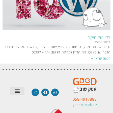
בלי פוליטיקה
25/05/2021
לכבות את הטלויזיה, טוב יותר – להוציא אותה מהבית (לנו אין טלויזיה בבית כבר
הרבה שנים) לכוון את הרדיו למוזיקה, או טוב יותר – להכנס
המשך קריאה »
058-4917888
סטודיו לבניית אתרים
שאלות תשובות
טיפים | מאמרים
מערכות חיצוניות
תודות והמלצות
good@essek.biz