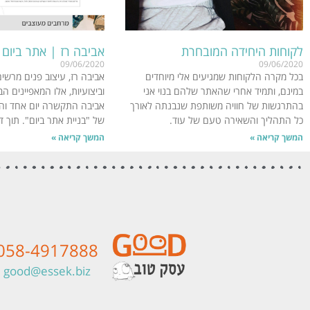
לקוחות היחידה המובחרת
אביבה רז | אתר ביום
09/06/2020
09/06/2020
בכל מקרה הלקוחות שמגיעים אלי מיוחדים
אביבה רז, עיצוב פנים מרשי
במינם, ותמיד אחרי שהאתר שלהם בנוי אני
וביצועיות, אלו המאפיינים ה
בהתרגשות של חוויה משותפת שנבנתה לאורך
אביבה התקשרה יום אחד וה
כל התהליך והשאירה טעם של עוד.
של "בניית אתר ביום". תוך 
המשך קריאה »
המשך קריאה »
058-4917888
good@essek.biz