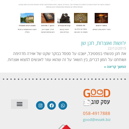
ירושות ואוצרות, חנן שן
22/12/2015
את חנן פגשתי בפסטיבל, ישבנו על ספסל בבוקר שקט של אוירה מדהימה
ושוחחנו על המון דברים, בין השאר על זה שהוא עוזר לאנשים למצוא אוצרות.
המשך קריאה »
058-4917888
סטודיו לבניית אתרים
שאלות תשובות
טיפים | מאמרים
מערכות חיצוניות
תודות והמלצות
good@essek.biz